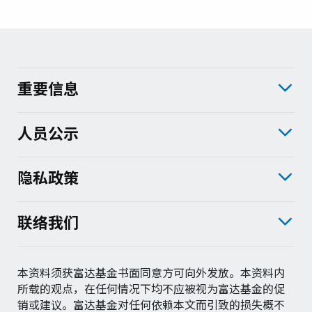
富达课堂
养老专区
重要信息
人员公示
媒体中心
隐私政策
招贤纳士
联络我们
多元化和包容性
下载中心
本资料须获富达基金书面同意方可向外发放。本资料内
所载的观点，在任何情况下均不应被视为富达基金的促
销或建议。富达基金对任何依赖本文而引致的损失概不