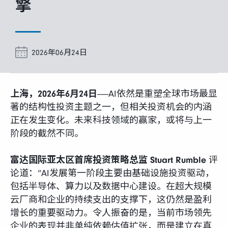
富达课堂
擎
养老专区
2026年06月24日
上海，2026年6月24日
——AI依然是重塑全球市场最显
媒体中心
著的结构性投资主题之一，但相关投资机会的内涵
正在发生变化。未来科技领域的赢家，或将与上一
招贤纳士
阶段的截然不同。
富达国际亚太区首席投资策略总监
Stuart Rumble
评
多元化和包容性
论道：“AI发展第一阶段主要由基础设施投资驱动，
包括半导体、算力以及数据中心建设。在超大规模
下载中心
云厂商和企业的持续支出的支撑下，这仍然是盈利
增长的重要驱动力。令人振奋的是，当前市场领先
企业的表现并非单纯依赖估值扩张，而是建立在真