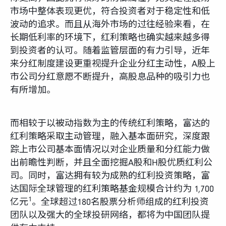
市场中整体表现更优，符合投资者对于稳定性和低
波动的追求。而且从海外市场的过往经验来看，在
长期低利率的环境下，红利策略也确实越来越多得
到投资者的认可。随着监管层面的有力引导，近年
来分红制度建设更重视提升企业分红主动性，A股上
市公司分红意愿不断提升，高股息品种的吸引力也
有所增加。
而相较于以被动指数为主的传统红利策略，富达的
红利策略采取主动管理，融入基本面研究，深度跟
踪上市公司基本面情况以对企业质量和分红能力做
出前瞻性判断，并且全面挖掘A股和H股优质红利公
司。同时，富达拥有较为成熟的红利投资策略，富
达国际全球管理的红利策略基金规模合计约为 1,700
1
亿元
。全球超过180名股票分析师组成的红利投资
团队以及强大的全球投研网络，都将为中国团队提