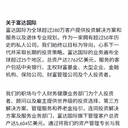
关于富达国际
富达国际为全球超过280万客户提供投资解决方案和
服务以及退休专业规划。作为一家拥有超过50年历
史的私人公司，我们始终以目标为导向，心系下一
代并采取长期的投资策略。富达国际的业务遍布全
球超过25个地区，总资产达7,762亿美元，服务的客
户包括中央银行、主权财富基金、大型企业、金融
机构、保险公司、财富管理公司及个人投资者。
我们的职场与个人财务健康业务部门为个人投资
者、顾问以及雇主提供世界级的投资选择、第三方
解决方案、管理服务和养老金指引，连同投资解决
方案及服务业务部门，富达国际旗下管理客户总资
产达5,604亿美元。通过将我们的资产管理专长与我