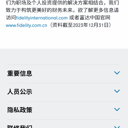
们为职场及个人投资提供的解决方案相结合，我们
致力于构筑更美好的财务未来。欲了解更多信息请
访问
fidelityinternational.com
或者富达中国官网
www.fidelity.com.cn
（资料截至2023年12月31日）
重要信息
人员公示
隐私政策