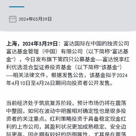
富达课堂
2024年03月29日
养老专区
上海，2024年3月29日
：富达国际在中国的独资公司
富达基金管理（中国）有限公司（以下简称“富达基
金”），今日发布旗下第四只公募基金——富达悦享红
媒体中心
利优选混合型证券投资基金（以下简称“该基金”）
——相关法律文件，根据发售公告，该基金拟于2024
招贤纳士
年4月10日至4月26日期间向投资者公开发售。
多元化和包容性
当前经济处于筑底复苏阶段，预计市场仍将在震荡
中整固，如何在波动中把握相对确定性也是很多投
下载中心
资者的关注重点。红利策略投资于具备稳定现金红
利的上市公司，其盈利状况更加成熟稳定、安全边
际更高，因此拥有较好的防御属性，尤其是在震荡