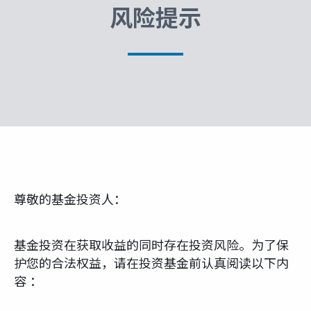
富达课堂
风险提示
养老专区
媒体中心
招贤纳士
尊敬的基金投资人：
多元化和包容性
基金投资在获取收益的同时存在投资风险。为了保
护您的合法权益，请在投资基金前认真阅读以下内
下载中心
容 ：