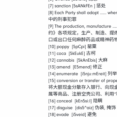
[7] sanction [5sANkFEn ] 惩处
[8] Each Party shall ado
中的刑事犯罪
[9] The production, manuf
约》各项规定，生产、制造、提
口或出口任何麻醉药品或精神药
[10] poppy [5pCpi] 罂粟
[11] coca [5kEukE] 古柯
[12] cannabis [5kAnEbis] 大麻
[13]
amend [E5mend] 修正
[14]
enumerate [i5nju:mEreit] 列举
[15] conversion or tr
将大额现金分散存入银行、向现
属等商品、注册空壳公司、利用“
[16] conceal [kEn5si:l] 隐瞒
[17] disguise [dis5^aiz] 伪装, 掩饰
[18]
evade [i5veid] 避免