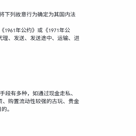
采取可能必要的措施将下列故意行为确定为其国内法
》、经修正的《1961年公约》或《1971年公
代理、发送、发送途中、运输、进
或转移非法财产手段有多种，如通过现金走私、
资、购置流动性较强的古玩、贵金
目的。