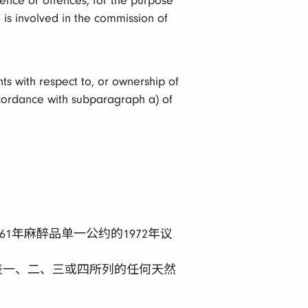
fence or offences, for the purpose
o is involved in the commission of
hts with respect to, or ownership of
ccordance with subparagraph a) of
1961年麻醉品单一公约的1972年议
物公约》附表一、二、三或四所列的任何天然