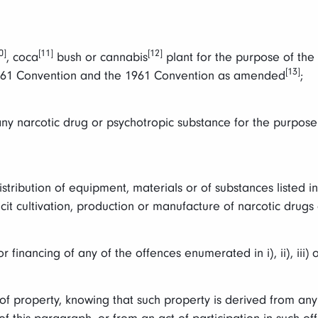
0]
[11]
[12]
, coca
bush or cannabis
plant for the purpose of the
[13]
 1961 Convention and the 1961 Convention as amended
;
any narcotic drug or psychotropic substance for the purpose o
istribution of equipment, materials or of substances listed in
licit cultivation, production or manufacture of narcotic drug
financing of any of the offences enumerated in i), ii), iii) o
of property, knowing that such property is derived from any