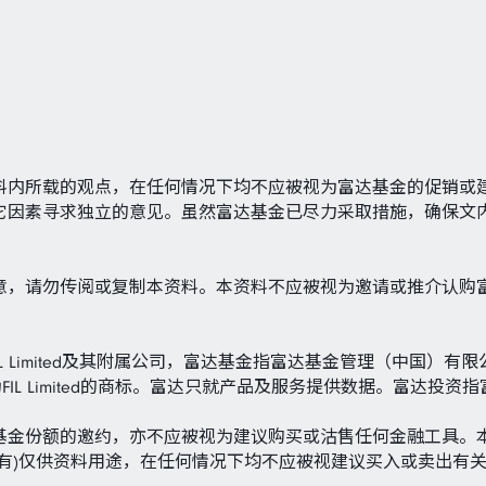
料内所载的观点，在任何情况下均不应被视为富达基金的促销或
它因素寻求独立的意见。虽然富达基金已尽力采取措施，确保文
意，请勿传阅或复制本资料。本资料不应被视为邀请或推介认购
rnational指FIL Limited及其附属公司，富达基金指富达基金管理（中国）有限公
nal 标志及F标志均为FIL Limited的商标。富达只就产品及服务提供数据。
基金份额的邀约，亦不应被视为建议购买或沽售任何金融工具。
有)仅供资料用途，在任何情况下均不应被视建议买入或卖出有