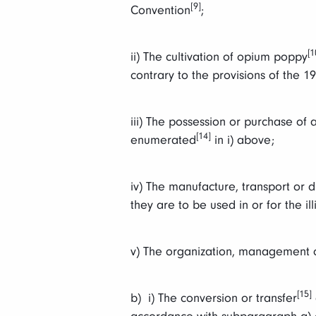
[9]
Convention
;
[1
ii) The cultivation of opium poppy
contrary to the provisions of the
iii) The possession or purchase of 
[14]
enumerated
in i) above;
iv) The manufacture, transport or d
they are to be used in or for the il
v) The organization, management or 
[15]
b) i) The conversion or transfer