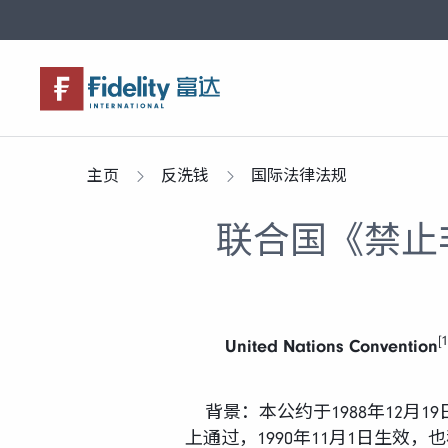
关于富达
产品服务
市场观点
富达课堂
养老专区
主页
反洗钱
国际法律法规
联合国《禁止非
[1
United Nations Convention
背景：本公约于1988年12月
上通过，1990年11月1日生效，