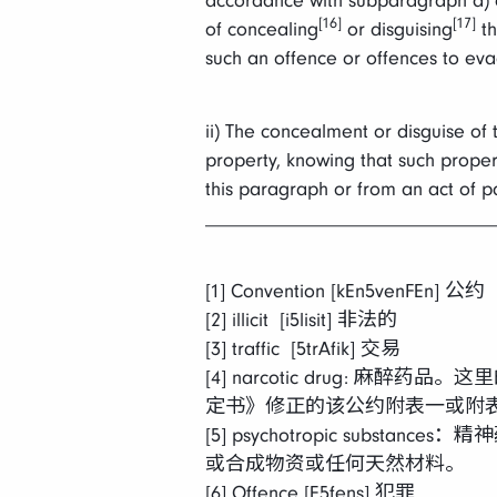
accordance with subparagraph a) of
[16]
[17]
of concealing
or disguising
th
such an offence or offences to ev
ii) The concealment or disguise of 
property, knowing that such proper
this paragraph or from an act of pa
_____________________________
[1] Convention [kEn5venFEn] 公约
[2] illicit [i5lisit] 非法的
[3] traffic [5trAfik] 交易
[4] narcotic drug: 
定书》修正的该公约附表一或附
[5] psychotropic su
或合成物资或任何天然材料。
[6] Offence [E5fens] 犯罪