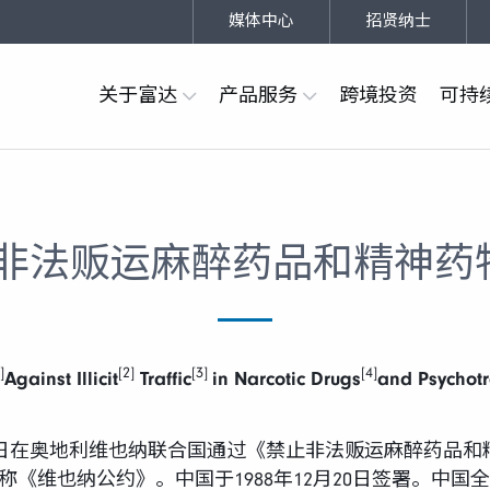
媒体中心
招贤纳士
关于富达
产品服务
跨境投资
可持
法贩运麻醉药品和精神药物公
]
[2]
[3]
[4]
Against Illicit
Traffic
in Narcotic Drugs
and Psychotr
19日在奥地利维也纳联合国通过《禁止非法贩运麻醉药品
也称《维也纳公约》。中国于1988年12月20日签署。中国全