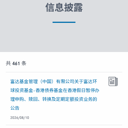
富达课堂
信息披露
养老专区
媒体中心
共
461
条
招贤纳士
富达基金管理（中国）有限公司关于富达环
球投资基金–香港债券基金在香港假日暂停办
多元化和包容性
理申购、赎回、转换及定期定额投资业务的
公告
下载中心
2026/08/10