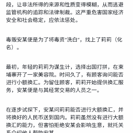
段，让非法所得的来源和性质变得模糊，从而逃避
监管机构的追踪和法律制裁。这严重危害国家经济
安全和社会稳定，应依法惩处。
毒贩安某便是为了将毒资“洗白”，找上了莉莉（化
名）。
最初，年轻的莉莉为谋生计，选择出国打拼，在柬
埔寨开了一家美容院。时间久了，有顾客询问能否
进行小额换汇。为留住顾客，莉莉开始提供换汇服
务，安某便是与其经常交易的人员之一。
在逐步试探下，安某问莉莉能否进行大额换汇，并
将换好的人民币送到国内。莉莉虽然没有进行大额
换汇的能力，但害怕拒绝安某会影响生意，就托关