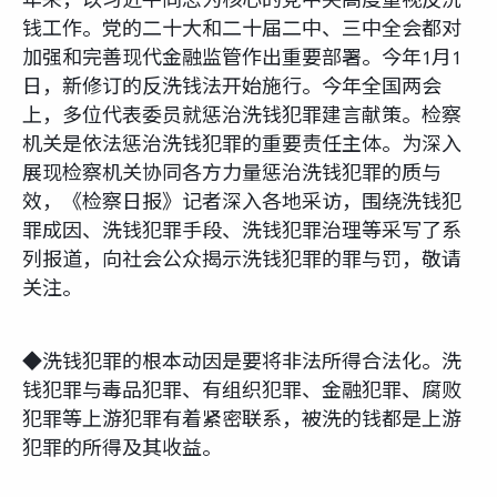
富达课堂
年来，以习近平同志为核心的党中央高度重视反洗
钱工作。党的二十大和二十届二中、三中全会都对
加强和完善现代金融监管作出重要部署。今年1月1
养老专区
日，新修订的反洗钱法开始施行。今年全国两会
上，多位代表委员就惩治洗钱犯罪建言献策。检察
机关是依法惩治洗钱犯罪的重要责任主体。为深入
展现检察机关协同各方力量惩治洗钱犯罪的质与
效，《检察日报》记者深入各地采访，围绕洗钱犯
媒体中心
罪成因、洗钱犯罪手段、洗钱犯罪治理等采写了系
列报道，向社会公众揭示洗钱犯罪的罪与罚，敬请
招贤纳士
关注。
多元化和包容性
◆洗钱犯罪的根本动因是要将非法所得合法化。洗
钱犯罪与毒品犯罪、有组织犯罪、金融犯罪、腐败
犯罪等上游犯罪有着紧密联系，被洗的钱都是上游
下载中心
犯罪的所得及其收益。