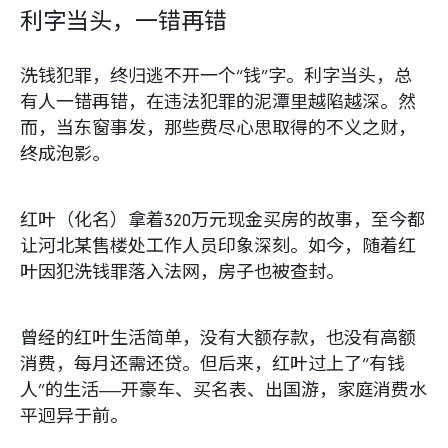
利字当头，一错再错
洗钱犯罪，终归逃不开一个“钱”字。利字当头，总
有人一错再错，在违法犯罪的泥潭里越陷越深。然
而，当东窗事发，那些费尽心思取得的不义之财，
终成泡影。
红叶（化名）拿着320万元现金买房的故事，至今都
让河北某售楼处工作人员印象深刻。如今，随着红
叶因犯洗钱罪落入法网，房子也被查封。
曾经的红叶生活简单，没有大额存款，也没有高额
消费，每月还需还贷。但后来，红叶过上了“有钱
人”的生活——开豪车、买名表、出国游，家庭消费水
平迥异于前。