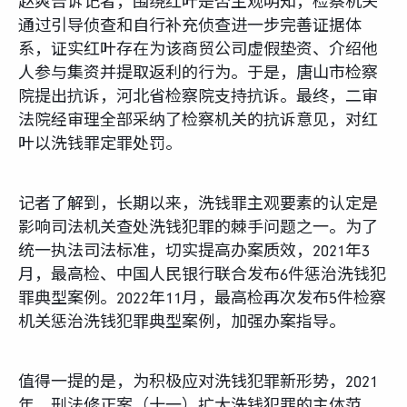
赵爽告诉记者，围绕红叶是否主观明知，检察机关
通过引导侦查和自行补充侦查进一步完善证据体
系，证实红叶存在为该商贸公司虚假垫资、介绍他
人参与集资并提取返利的行为。于是，唐山市检察
院提出抗诉，河北省检察院支持抗诉。最终，二审
法院经审理全部采纳了检察机关的抗诉意见，对红
叶以洗钱罪定罪处罚。
记者了解到，长期以来，洗钱罪主观要素的认定是
影响司法机关查处洗钱犯罪的棘手问题之一。为了
统一执法司法标准，切实提高办案质效，2021年3
月，最高检、中国人民银行联合发布6件惩治洗钱犯
罪典型案例。2022年11月，最高检再次发布5件检察
机关惩治洗钱犯罪典型案例，加强办案指导。
值得一提的是，为积极应对洗钱犯罪新形势，2021
年，刑法修正案（十一）扩大洗钱犯罪的主体范