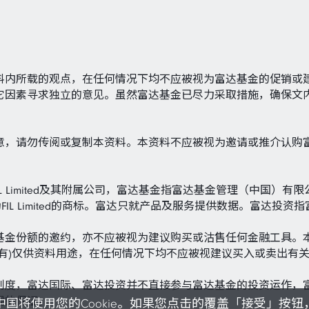
料内所载的观点，在任何情况下均不应被视为富达基金的促销或
它因素寻求独立的意见。虽然富达基金已尽力采取措施，确保文
意，请勿传阅或复制本资料。本资料不应被视为邀请或推介认购
rnational指FIL Limited及其附属公司，富达基金指富达基金管理（中国）有限公
nal 标志及F标志均为FIL Limited的商标。富达只就产品及服务提供数据。
基金份额的邀约，亦不应被视为建议购买或沽售任何金融工具。
有)仅供资料用途，在任何情况下均不应被视建议买入或卖出有
制度，富达国际、富达投资并不直接参与富达基金的投资运作，
现的保证。
将使用您的Cookie。如果您点击的覆盖「接受」按钮，