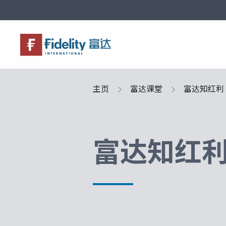
关于富达
产品服务
市场观点
富达课堂
养老专区
主页
富达课堂
富达知红利
富达知红