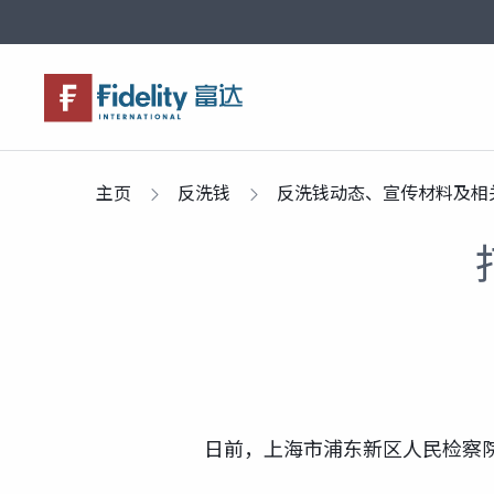
关于富达
产品服务
市场观点
富达课堂
养老专区
主页
反洗钱
反洗钱动态、宣传材料及相
日前，上海市浦东新区人民检察