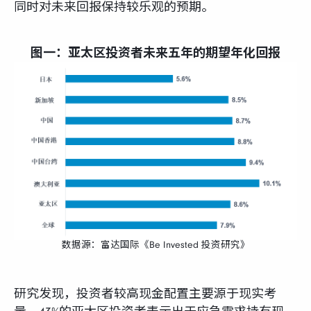
同时对未来回报保持较乐观的预期。
图一：亚太区投资者未来五年的期望年化回报
数据源：富达国际《Be Invested 投资研究》
研究发现，投资者较高现金配置主要源于现实考