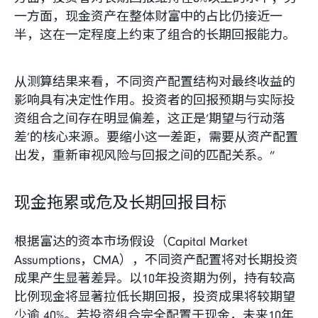
一方面，现金资产在整体财富中的占比仍接近一
半，这在一定程度上约束了组合的长期回报能力。
从测算结果来看，不同资产配置结构对最终收益的
影响具有决定性作用。投资者的回报预期与实际投
资组合之间存在明显偏差，这正是‘期望与行动落
差’的核心来源。要缩小这一差距，需要从资产配置
出发，重新审视风险与回报之间的匹配关系。”
现金拖累或危及长期回报目标
根据富达的资本市场假设（Capital Market
Assumptions，CMA），不同资产配置将对长期投资
成果产生显著差异。以10年投资期为例，持有较高
比例现金将显著拉低长期回报，投资成果将较期望
少逾 40%。若投资组合完全配置于现金，未来10年