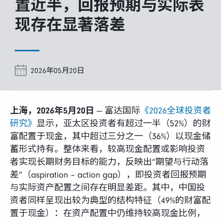
富达课堂
置近半，回报预期与实际表
现存在显著落差
养老专区
2026年05月20日
媒体中心
上海，2026年5月20日
— 富达国际
《2026全球投资者
研究》
显示，亚太区投资者有超过一半（52%）的财
招贤纳士
富配置于现金，其中超过三分之一（36%）以现金储
蓄形式持有。整体来看，较高现金配置或影响投资
多元化和包容性
者实现长期财务目标的能力，反映出“期望与行动落
差”（aspiration – action gap），即投资者回报预期
与实际资产配置之间存在明显差距。其中，中国投
下载中心
资者同样呈现出较为典型的结构特征（49%的财富配
置于现金）：在资产配置中仍维持较高现金比例，