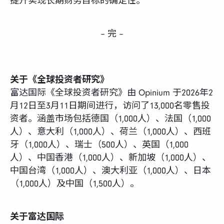
提升实现长期财务目标的确定性。”
– 完 –
关于《全球投资者研究》
富达国际《全球投资者研究》由 Opinium 于2026年2
月12日至3月11日期间进行，访问了13,000名零售投
资者。涵盖市场包括德国（1,000人）、法国（1,000
人）、意大利（1,000人）、荷兰（1,000人）、西班
牙（1,000人）、瑞士（500人）、英国（1,000
人）、中国香港（1,000人）、新加坡（1,000人）、
中国台湾（1,000人）、澳大利亚（1,000人）、日本
（1,000人）及中国（1,500人）。
关于富达国际