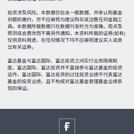
投资涉及风险。本数据仅包含一般数据，并非认购基金
份额的邀约，亦不应被视为建议购买或沽售任何金融工
具。本数据所载数据只在数据刊发时方为准确。观点及
预测或会更改而不需另作通知。本资料所载的证券(如有)
仅供资料用途，在任何情况下均不应被视建议买入或卖
出有关证券。
富达基金与富达国际、富达投资之间实行业务隔离制
度，富达国际、富达投资并不直接参与富达基金的投资
运作，富达国际、富达投资的过往投资业绩不代表富达
基金的投资业绩，且不构成对富达基金管理基金业绩表
现的保证。