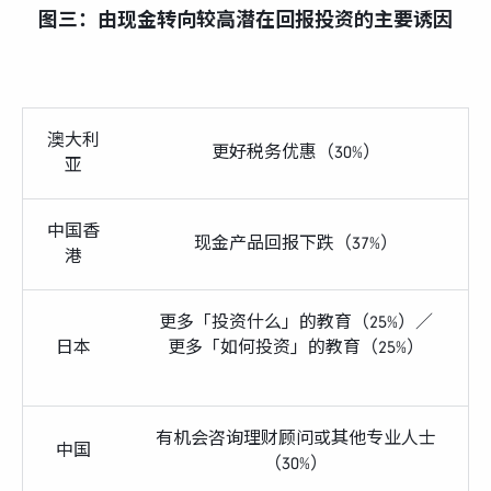
图三：由现金转向较高潜在回报投资的主要诱因
澳大利
更好税务优惠（30%）
亚
中国香
现金产品回报下跌（37%）
港
更多「投资什么」的教育（25%）／
日本
更多「如何投资」的教育（25%）
有机会咨询理财顾问或其他专业人士
中国
（30%）