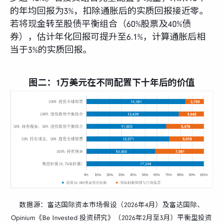
的年均回报为3%，扣除通胀后的实质回报接近零。
若将现金转至股债平衡组合（60%股票及40%债
券），估计年化回报可提升至6.1%，计算通胀后相
当于3%的实质回报。
图二：1万美元在不同配置下十年后的价值
数据源：富达国际资本市场假设（2026年4月）及富达国际、
Opinium《Be Invested 投资研究》（2026年2月至3月）平衡型投资