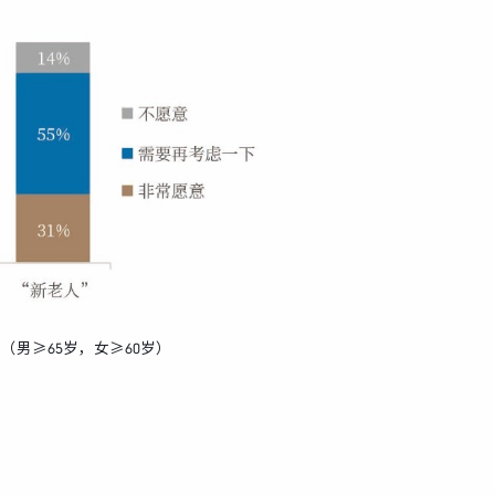
族”（男≥65岁，女≥60岁）