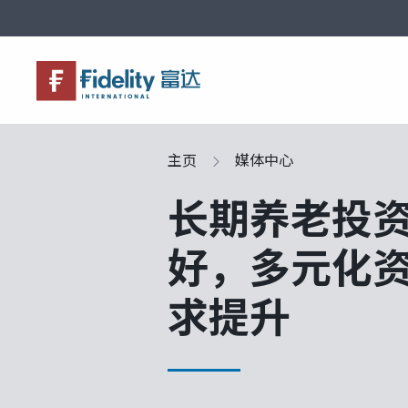
关于富达
产品服务
市场观点
富达课堂
养老专区
主页
媒体中心
长期养老投
好，多元化
求提升