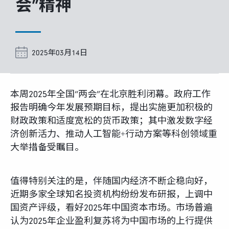
富达课堂
会”精神
养老专区
2025年03月14日
本周2025年全国“两会”在北京胜利闭幕。政府工作
媒体中心
报告明确今年发展预期目标，提出实施更加积极的
财政政策和适度宽松的货币政策；其中激发数字经
招贤纳士
济创新活力、推动人工智能+行动方案等科创领域重
大举措备受瞩目。
多元化和包容性
值得特别关注的是，伴随国内经济不断企稳向好，
近期多家全球知名投资机构纷纷发布研报，上调中
下载中心
国资产评级，看好2025年中国资本市场。市场普遍
认为2025年企业盈利复苏将为中国市场的上行提供