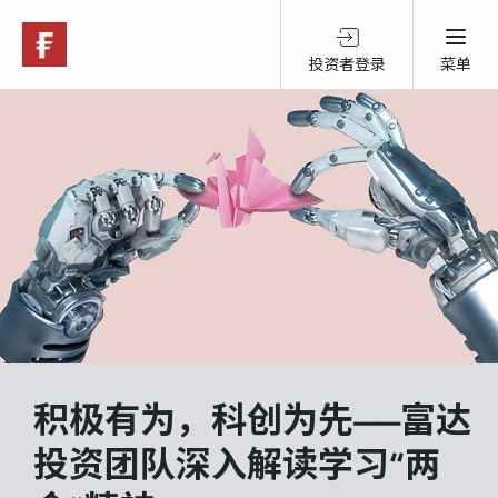
投资者登录
菜单
关于富达
产品服务
跨境投资
可持续投资
积极有为，科创为先——富达
市场观点
投资团队深入解读学习“两