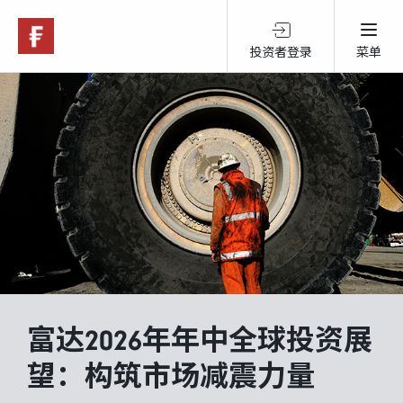
投资者登录
菜单
关于富达
产品服务
跨境投资
可持续投资
富达2026年年中全球投资展
市场观点
望：构筑市场减震力量