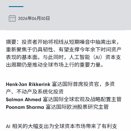
富达课堂
2026年06月30日
养老专区
摘要：投资者开始将视线从短期噪音中抽离出来，
重新聚焦于仍具韧性、有望支撑今年余下时间资产
表现的基本面。与此同时，人工智能（AI）资本支
媒体中心
出周期仍是推动全球市场上行的重要力量。
招贤纳士
Henk-Jan Rikkerink
富达国际首席投资官，多资
产、不动产及系统化投资
多元化和包容性
Salman Ahmed
富达国际全球宏观及战略配置主管
Poonam Sharma
富达国际欧洲股票研究主管
下载中心
AI 相关的大幅支出为全球资本市场带来了有利支