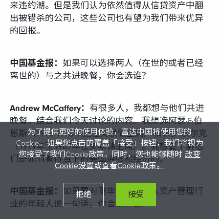
来违约潮。但是我们认为依然值得从信贷资产中翻
出被错杀的公司，这些公司也有望为我们带来优异
的回报。
中国基金报：
如果可以选择两人（在世的或者已经
离世的）与之共进晚餐，你会选谁？
Andrew McCaffery：
有很多人，我都想与他们共进
晚餐。结合我们今天讨论的内容。我想选阿瑟·F·伯
为了提供更好的使用体验，富达中国将使用您的
恩斯（1970-1978年担任美联储主席）和保罗.沃尔克
Cookie。如果您点击的覆盖「接受」按钮，我们将视为
（1979年至1987年任美联储主席）。我想要了解他
您接受了我们Cookie政策。同时，您也能够随时
改变
们是如何看待当下的美国通胀和经济的。
Cookie设置或查看Cookie政策。
中国基金报：
如果要对刚毕业希望进入资产管理行
拒绝
接受
业的年轻人说一句话，你会说什么。