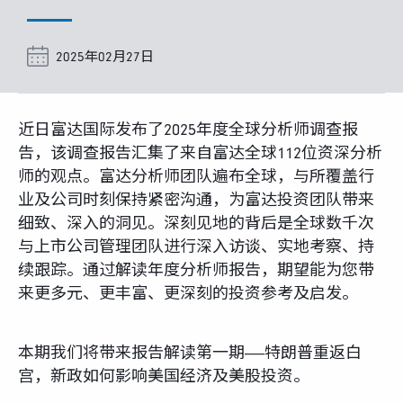
富达课堂
2025年02月27日
养老专区
近日富达国际发布了2025年度全球分析师调查报
告，该调查报告汇集了来自富达全球112位资深分析
师的观点。富达分析师团队遍布全球，与所覆盖行
媒体中心
业及公司时刻保持紧密沟通，为富达投资团队带来
细致、深入的洞见。深刻见地的背后是全球数千次
招贤纳士
与上市公司管理团队进行深入访谈、实地考察、持
续跟踪。通过解读年度分析师报告，期望能为您带
多元化和包容性
来更多元、更丰富、更深刻的投资参考及启发。
下载中心
本期我们将带来报告解读第一期——特朗普重返白
宫，新政如何影响美国经济及美股投资。