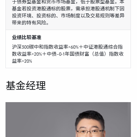
更新日期：2026-08-06
于债券型基金和货币市场基金，低于股票型基金。本
更新日期：2026-08-06
中期报告
数据来源：来自资讯数据供应商
富达低碳成长混合型证券投资基金招募说明
因所选区间存在未披露对应日期净值的可能，请以图示
基金若投资港股通标的股票，需承担港股通机制下因
国信证券股份有限公司
因所选区间存在未披露对应日期净值的可能，请以图示
中实际披露日期的净值和业绩表现为准
投资环境、投资标的、市场制度以及交易规则等差异
95536
书
2025/08/29
申购金额
费率
中实际披露日期的净值和业绩表现为准
带来的特有风险。
2024/11/29
富达低碳成长混合型证券投资基金2025年
京东肯特瑞基金销售有限公司
申购金额 < 100万元
1.50%
业绩比较基准
4000988511(个人业务) 4000888816(企业业务)
第2季度报告
富达低碳成长混合型证券投资基金托管协议
沪深300碳中和指数收益率×60%＋中证港股通综合指
100万元 ≤ 申购金额 < 300万
数收益率×20%＋中债–0-1年国债财富（总值）指数收
2025/07/21
2024/11/29
1.20%
蚂蚁（杭州）基金销售有限公司
元
益率×20%
95188-8
富达低碳成长混合型证券投资基金2025年
富达低碳成长混合型证券投资基金基金合同
300万元 ≤ 申购金额 < 500万
第1季度报告
及招募说明书提示性公告
0.80%
基金经理
诺亚正行基金销售有限公司
元
2025/04/22
400-821-5399
2024/11/29
申购金额 ≥ 500万元
每笔1,000.00元
富达低碳成长混合型证券投资基金基金合同
上海好买基金销售有限公司
4007009665
通过直销中心申购的养老金客户
2024/11/29
上海基煜基金销售有限公司