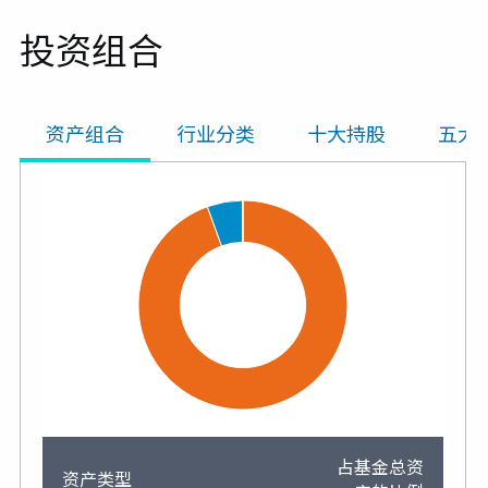
0天 ≤ 持有天数 < 7天
1.50%
投资组合
浙江同花顺基金销售有限公司
952555
7天 ≤ 持有天数 < 30天
0.75%
资产组合
行业分类
十大持股
五大
中国中金财富证券有限公司
95532
30天 ≤ 持有天数 < 180天
0.50%
股票
银行存款和结算备付金合计
其他资产
中信建投证券股份有限公司
持有天数 ≥ 180天
0.00%
占基金资产
占基金资产
行业类别 - A股
序号
股票名称/代码
95587
本基金本报告期末
未持有债券
净值比例
净值比例
中信期货有限公司
制造业
信息发展
82.30%
1
8.23%
4009908826
数据截止日期：2026-06-30
其他费率
300469
信息传输、软件和信息技术服务业
9.07%
中信银行股份有限公司
中际旭创
2
7.98%
95558
300308
费率类别
费率
金融业
2.63%
占基金总资
资产类型