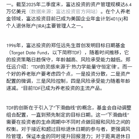
一。截至2025年二季度末，富达投资的资产管理规模达6.4
万亿美元
（数据来源：富达投资官方网站）
。在个人养老
金领域，富达投资目前已成为美国企业年金计划401(k)和
个人退休账户(IRA)主要管理人之一。
1996年，富达投资的郑任远先生首创发明目标日期基金
（Target Date Fund，以下简称TDF），随着时间推移，它
的投资策略日趋保守，年龄越高、风险承受能力越低。郑
任远介绍：“TDF的灵感来源于‘热力学能量守恒定律’。而一
个好的养老账户要考虑四个点，一是投资分散，二是资产
配置的微调，三是风险控制，四是风险承受能力随着年龄
递减。”目前TDF已成为养老投资的主流产品。
TDF的创新在于引入了“下滑曲线”的概念，基金会自动调整
组合配置，一直到预先制定的目标日期。这一“下滑曲线”
需要在投资者的生命周期中不同时点做回报和⻛险之间的
权衡。对于接近和超过目标退休日期的参与者，更强调风
险管理，保证本金的同时提升回报潜力；对于距离退休日