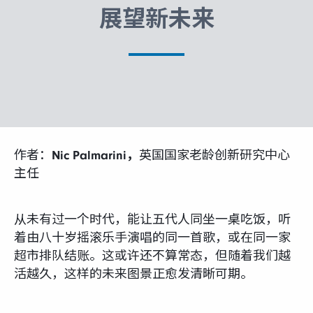
富达课堂
展望新未来
养老专区
媒体中心
作者：
Nic Palmarini，
英国国家老龄创新研究中心
主任
招贤纳士
从未有过一个时代，能让五代人同坐一桌吃饭，听
多元化和包容性
着由八十岁摇滚乐手演唱的同一首歌，或在同一家
超市排队结账。这或许还不算常态，但随着我们越
下载中心
活越久，这样的未来图景正愈发清晰可期。