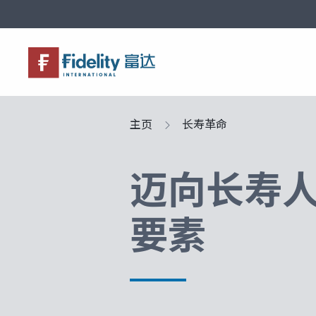
关于富达
产品服务
市场观点
富达课堂
养老专区
主页
长寿革命
迈向长寿
要素