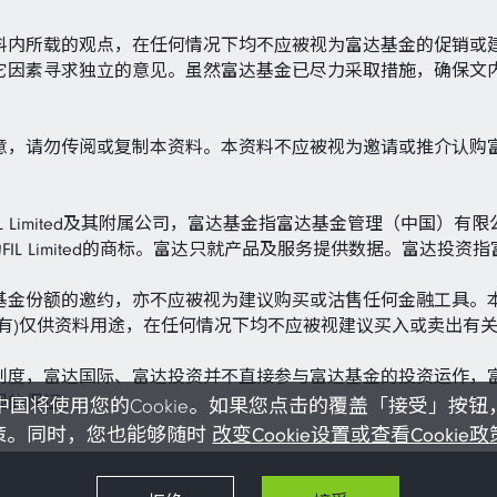
料内所载的观点，在任何情况下均不应被视为富达基金的促销或
它因素寻求独立的意见。虽然富达基金已尽力采取措施，确保文
意，请勿传阅或复制本资料。本资料不应被视为邀请或推介认购
rnational指FIL Limited及其附属公司，富达基金指富达基金管理（中国）有限公
nal 标志及F标志均为FIL Limited的商标。富达只就产品及服务提供数据。
基金份额的邀约，亦不应被视为建议购买或沽售任何金融工具。
有)仅供资料用途，在任何情况下均不应被视建议买入或卖出有
制度，富达国际、富达投资并不直接参与富达基金的投资运作，
现的保证。
将使用您的Cookie。如果您点击的覆盖「接受」按钮，
改变Cookie设置或查看Cookie
策。同时，您也能够随时