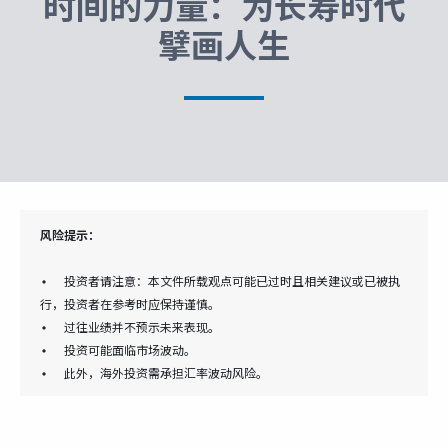
时间的力量：为长寿时代
富达课堂
擘画人生
养老专区
媒体中心
风险提示：
招贤纳士
• 投资者请注意：本文件所载观点可能已过时且相关建议或已被执
行，投资者在参考时应保持谨慎。
多元化和包容性
• 过往业绩并不预示未来表现。
• 投资可能面临市场波动。
• 此外，海外投资需承担汇率波动风险。
下载中心